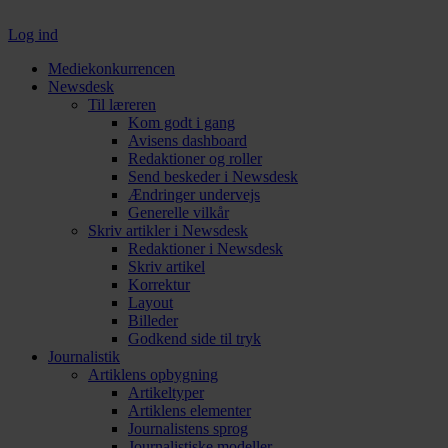
Log ind
Mediekonkurrencen
Newsdesk
Til læreren
Kom godt i gang
Avisens dashboard
Redaktioner og roller
Send beskeder i Newsdesk
Ændringer undervejs
Generelle vilkår
Skriv artikler i Newsdesk
Redaktioner i Newsdesk
Skriv artikel
Korrektur
Layout
Billeder
Godkend side til tryk
Journalistik
Artiklens opbygning
Artikeltyper
Artiklens elementer
Journalistens sprog
Journalistiske modeller