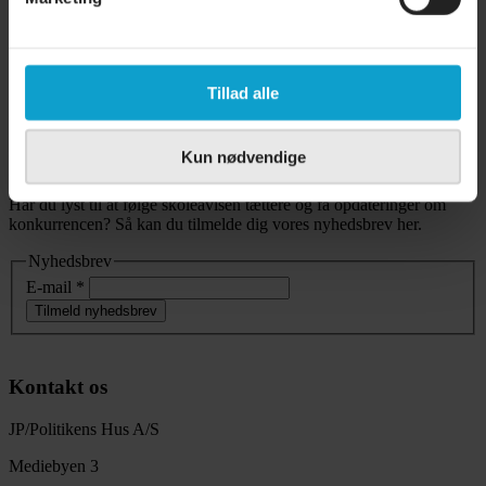
Læs mere
Læs mere
Læs mere
Læs mere
Tillad alle
Læs mere
Læs mere
Læs mere
Kun nødvendige
Læs mere
Har du lyst til at følge skoleavisen tættere og få opdateringer om
konkurrencen? Så kan du tilmelde dig vores nyhedsbrev her.
Nyhedsbrev
E-mail
*
Tilmeld nyhedsbrev
Kontakt os
JP/Politikens Hus A/S
Mediebyen 3