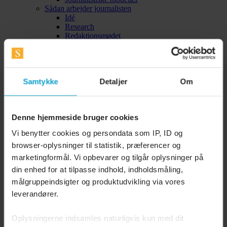
Sådan arbejder journalisten
Idé
Research
Redaktionsmødet
Vinkling
Kilder
Presseetik
Bliv god til
Samtykke
Detaljer
Om
Interview
Billeder
Rubrik
Om
Denne hjemmeside bruger cookies
Mediekonkurrencen
FAQ
Vi benytter cookies og persondata som IP, ID og
Kontakt Mediekonkurrencen
browser-oplysninger til statistik, præferencer og
Adgang til Newsdesk
Newsdesk
marketingformål. Vi opbevarer og tilgår oplysninger på
Newsdesk
din enhed for at tilpasse indhold, indholdsmåling,
Avisarkiv
målgruppeindsigter og produktudvikling via vores
Menu
Forside
Konkurrence
Newsdesk
Log ind
leverandører.
Sådan behandler vi dine data
Oplysningerne indsamles naturligvis kun med dit