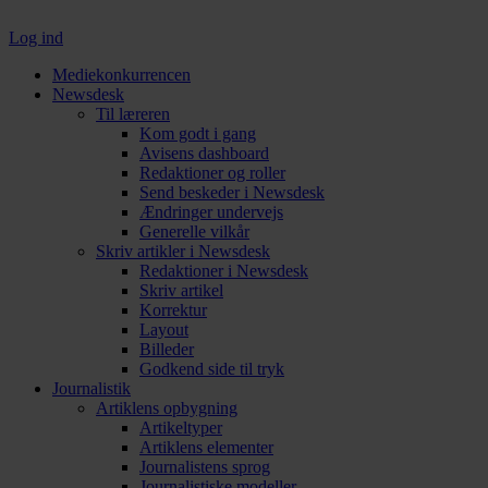
Log ind
Mediekonkurrencen
Newsdesk
Til læreren
Kom godt i gang
Avisens dashboard
Redaktioner og roller
Send beskeder i Newsdesk
Ændringer undervejs
Generelle vilkår
Skriv artikler i Newsdesk
Redaktioner i Newsdesk
Skriv artikel
Korrektur
Layout
Billeder
Godkend side til tryk
Journalistik
Artiklens opbygning
Artikeltyper
Artiklens elementer
Journalistens sprog
Journalistiske modeller