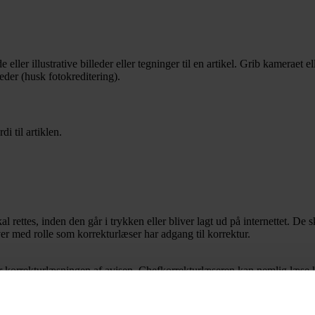
er illustrative billeder eller tegninger til en artikel. Grib kameraet elle
eder (husk fotokreditering).
i til artiklen.
skal rettes, inden den går i trykken eller bliver lagt ud på internettet
ver med rolle som korrekturlæser har adgang til korrektur.
for korrekturlæsningen af avisen. Chefkorrekturlæseren kan nemlig læse ko