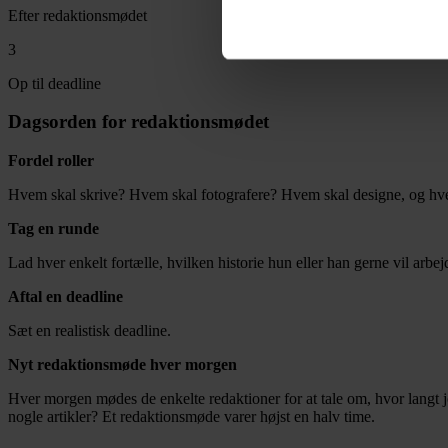
Efter redaktionsmødet
3
Op til deadline
Dagsorden for redaktionsmødet
Fordel roller
Hvem skal skrive? Hvem skal fotografere? Hvem skal designe, og hvem
Tag en runde
Lad hver enkelt fortælle, hvilken historie hun eller han gerne vil arbe
Aftal en deadline
Sæt en realistisk deadline.
Nyt redaktionsmøde hver morgen
Hver morgen mødes de enkelte redaktioner for at tale om, hvor langt jo
nogle artikler? Et redaktionsmøde varer højst en halv time.