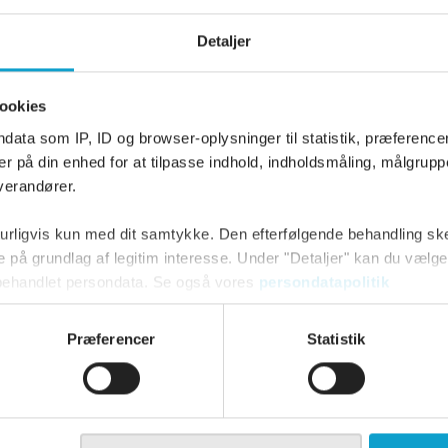
Detaljer
ookies
data som IP, ID og browser-oplysninger til statistik, præference
ig avis. Herunder at størrelsen på artikler, rubrikker og billeder er pass
er på din enhed for at tilpasse indhold, indholdsmåling, målgrupp
verandører.
men kun elever med layoutroller kan arbejde i artiklerne i ‘Layout’.
rligvis kun med dit samtykke. Den efterfølgende behandling sker
layoute avisen. Cheflayouteren kan lave layout på alle artikler i avisen på 
e på grundlag af legitim interesse. Under "Detaljer" kan du vælge 
 behandlet persondata. Se også vores
persondatapolitik
illinger og trække dit samtykke tilbage ved at klikke på ”Admini
Præferencer
Statistik
datapolitik.