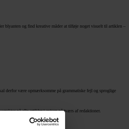
r blyanten og find kreative måder at tilføje noget visuelt til artiklen –
. De skal derfor være opmærksomme på grammatiske fejl og sproglige
rrektur på alle artikler i avisen på tværs af redaktioner.