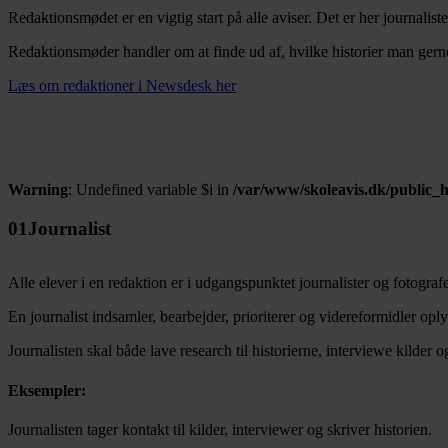
Redaktionsmødet er en vigtig start på alle aviser. Det er her journalist
Redaktionsmøder handler om at finde ud af, hvilke historier man gerne 
Læs om redaktioner i Newsdesk her
Warning
: Undefined variable $i in
/var/www/skoleavis.dk/public_
01
Journalist
Alle elever i en redaktion er i udgangspunktet journalister og fotografe
En journalist indsamler, bearbejder, prioriterer og videreformidler oply
Journalisten skal både lave research til historierne, interviewe kilder og
Eksempler:
Journalisten tager kontakt til kilder, interviewer og skriver historien.