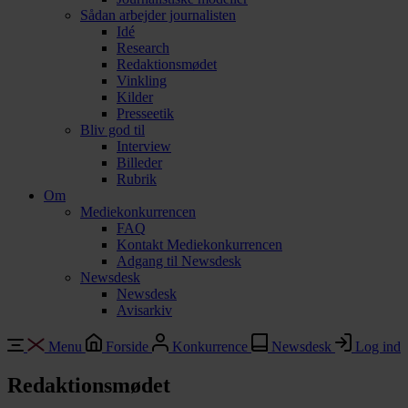
Sådan arbejder journalisten
Idé
Research
Redaktionsmødet
Vinkling
Kilder
Presseetik
Bliv god til
Interview
Billeder
Rubrik
Om
Mediekonkurrencen
FAQ
Kontakt Mediekonkurrencen
Adgang til Newsdesk
Newsdesk
Newsdesk
Avisarkiv
Menu
Forside
Konkurrence
Newsdesk
Log ind
Redaktionsmødet