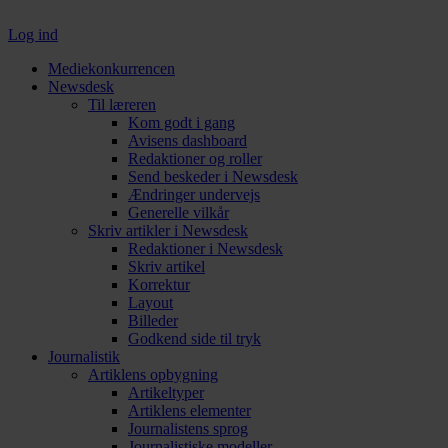
Log ind
Mediekonkurrencen
Newsdesk
Til læreren
Kom godt i gang
Avisens dashboard
Redaktioner og roller
Send beskeder i Newsdesk
Ændringer undervejs
Generelle vilkår
Skriv artikler i Newsdesk
Redaktioner i Newsdesk
Skriv artikel
Korrektur
Layout
Billeder
Godkend side til tryk
Journalistik
Artiklens opbygning
Artikeltyper
Artiklens elementer
Journalistens sprog
Journalistiske modeller