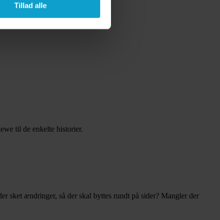
Tillad alle
we til de enkelte historier.
er sket ændringer, så der skal byttes rundt på sider? Mangler der