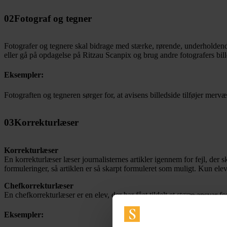
02
Fotograf og tegner
Fotografer og tegnere skal bidrage med stærke, rørende, underholdende ell
eller gå på opdagelse på Ritzau Scanpix og brug andre fotografers bill
Eksempler:
Fotograften og tegneren sørger for, at avisens billedside tilføjer merværd
03
Korrekturlæser
Korrekturlæser
En korrekturlæser læser journalisternes artikler igennem for fejl, der 
formuleringer, så artiklen er så skarpt formuleret som muligt. Kun ele
Chefkorrekturlæser
En chefkorrekturlæser er en elev, der har fået tildelt et større ansvar 
Eksempler: