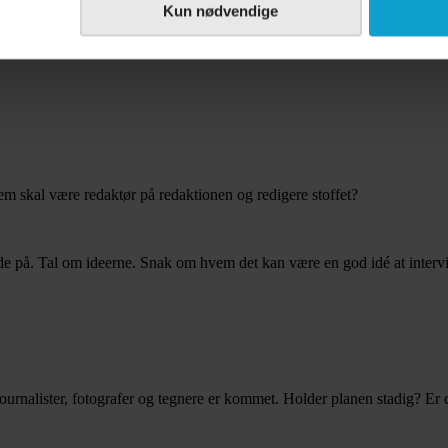
Kun nødvendige
 skal være redaktør på redaktionen og redigere stoffet?
jde på. Tal om ideerne. Snak om hvem det kan være en god idé at intervie
urnalister, fotografer og tegnere er kommet. Holder planen stadig? Er d