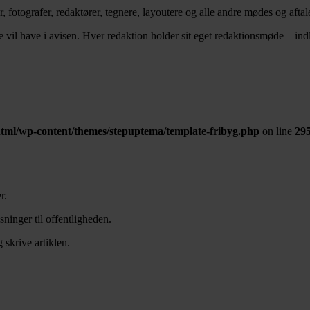
er, fotografer, redaktører, tegnere, layoutere og alle andre mødes og aftal
vil have i avisen. Hver redaktion holder sit eget redaktionsmøde – indla
html/wp-content/themes/stepuptema/template-fribyg.php
on line
29
r.
sninger til offentligheden.
 skrive artiklen.